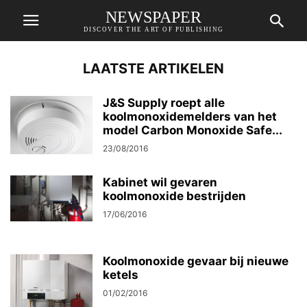
NEWSPAPER
DISCOVER THE ART OF PUBLISHING
LAATSTE ARTIKELEN
J&S Supply roept alle
koolmonoxidemelders van het
model Carbon Monoxide Safe...
23/08/2016
Kabinet wil gevaren
koolmonoxide bestrijden
17/06/2016
Koolmonoxide gevaar bij nieuwe
ketels
01/02/2016