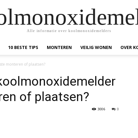
olmonoxidemel
Alle informatie over koolmonoxidemelders
10 BESTE TIPS
MONTEREN
VEILIG WONEN
OVER K
ste monteren of plaatsen?
 koolmonoxidemelder
en of plaatsen?
3006
0