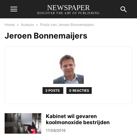
NEWSPAPER
DISCOVER THE ART OF PUBLISHING
Home
Auteurs
Posts van Jeroen Bonnemaijers
Jeroen Bonnemaijers
3 POSTS
0 REACTIES
Kabinet wil gevaren
koolmonoxide bestrijden
17/06/2016